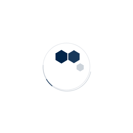
bunların düzeltilmesini isteme ve bu kapsamda yapılan işlemin
kişisel verilerin aktarıldığı üçüncü kişilere bildirilmesini isteme,
Kanun ve ilgili diğer kanun hükümlerine uygun olarak işlenmiş
olmasına rağmen, işlenmesini gerektiren sebeplerin ortadan
kalkması hâlinde kişisel verilerin silinmesini veya yok edilmesini
isteme ve bu kapsamda yapılan işlemin kişisel verilerin
aktarıldığı üçüncü kişilere bildirilmesini isteme,
İşlenen verilerin münhasıran otomatik sistemler vasıtasıyla
analiz edilmesi suretiyle kişinin kendisi aleyhine bir sonucun
ortaya çıkmasına itiraz etme,
Kişisel verilerin kanuna aykırı olarak işlenmesi sebebiyle zarara
uğraması hâlinde zararın giderilmesini talep etme haklarına
sahiptir.
Yukarıda belirtilen taleplerinizi içeren başvurunuzu Veri
Sorumlusuna Başvuru Usul ve Esasları Hakkında Tebliğ
uyarınca hazırlayarak aşağıdaki adreslerimiz üzerinden