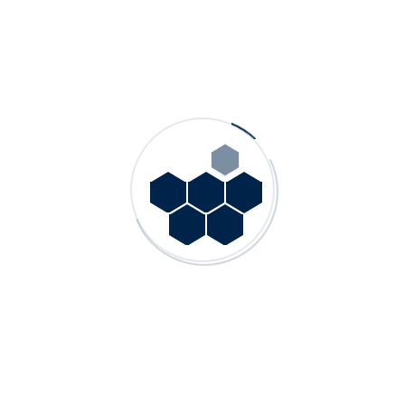
 amaçlar doğrultusunda Kanun’un 8. maddesi kapsamında belirtilen akta
ak belirtilen kişilerle,
sunucu, hosting), güvenlik gibi alanlarda destek alınan üçüncü kişilere
i yerine getirmek için yetkili kurum ve kuruluşlar ve belirlenen amaçlar
edir.
 başvurarak;
me,
na uygun kullanılıp kullanılmadığını öğrenme,
dığı üçüncü kişileri bilme,
hâlinde bunların düzeltilmesini isteme ve bu kapsamda yapılan işlemin k