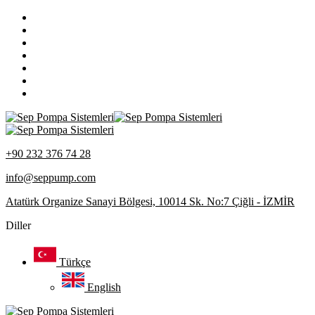
+90 232 376 74 28
info@seppump.com
Atatürk Organize Sanayi Bölgesi, 10014 Sk. No:7 Çiğli - İZMİR
Diller
Türkçe
English