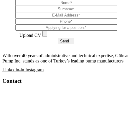
Upload CV
Send
With over 40 years of administrative and technical expertise, Göksan
Pump Inc. stands as one of Turkey’s leading pump manufacturers.
Linkedin-in
Instagram
Contact
+90 232 376 74 28
info@seppump.com
info@goksan.com.tr
Atatürk Organize Sanayi Bölgesi, 10014 Sk. No:7 Çiğli-İzmir-
Türkiye