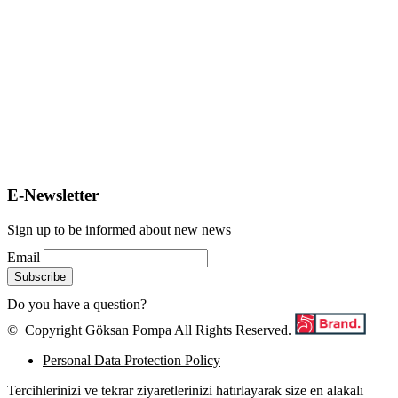
Agreements
Privacy and Cookie Policy
Employee Candidate Clarification Text
Personal Data Protection Policy Application Form
Personal Data Storage and Destruction Policy
E-Newsletter
Sign up to be informed about new news
Email
Do you have a question?
Click Here
© Copyright Göksan Pompa All Rights Reserved.
Personal Data Protection Policy
Tercihlerinizi ve tekrar ziyaretlerinizi hatırlayarak size en alakalı