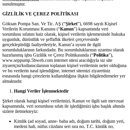
sunulmuştur.
GİZLİLİK VE ÇEREZ POLİTİKASI
Göksan Pompa San. Ve Tic. AŞ (“
Şirket
”), 6698 sayılı Kişisel
Verilerin Korunması Kanunu (“
Kanun
”) kapsamında veri
sorumlusu sıfatını haiz olarak, kişisel verilerin işlenmesinde hukuka
uygunluk, dürüstlük ve şeffaflık ilkeleri çerçevesinde
gerçekleştirdiği faaliyetleriyle, Kanun’a uyum ile ilgili
sorumluluklarının farkındadır. Bu sorumluluklarının uzantısı olarak
hazırlanmış işbu Gizlilik ve Çerez Politikasında (“
Politika
”),
www.seppump.5bweb.com internet sitesi aracılığıyla siz site
ziyaretçisi/kullanıcılarının toplanan kişisel verilerinin neler olduğuna
ve bu verilerin nasıl işlendiğine, internet sitemizi ziyaretiniz
esnasında hangi çerezlerin kullanıldığına ilişkin bilgilendirmeler yer
almaktadır.
Hangi Veriler İşlenmektedir
Şirket olarak hangi kişisel verilerinizi, Kanun ve ilgili sair mevzuat
kapsamında, veri sorumlusu sıfatı ile işlediğimizi işbu başlık altında
sizlere iletmekteyiz:
Kimlik (ad soyad, anne- baba adı, doğum tarihi, doğum yeri,
medeni hali, nüfus cüzdanı seri sıra no, T.C. kimlik no,