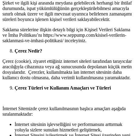
Şirket ve ilgili kişi arasında meydana gelebilecek herhangi bir ihtilaf
durumunda, ispat yükümlülüğünün gerçekleştirilebilmesi amacıyla
sınırlı olmak üzere ve ilgili mevzuat uyarınca belirlenen zamanaşımı
süreleri boyunca işlenen kişisel verileri saklayabilecektir.
Saklama sürelerine ilişkin detaylı bilgi için Kişisel Verileri Saklama
ve İmha Politikası’nı https://www.seppump.com/kisisel-verilerin-
saklanmasi-ve-imhasi-politikasi/ inceleyiniz.
Çerez Nedir?
Çerez (cookie), ziyaret ettiğiniz internet siteleri tarafından tarayıcılar
aracılığıyla cihazınıza veya ağ sunucusunda depolanan küçük metin
dosyalarıdır. Çerezler, kullanılmakta lan internet sitesinin daha
kullanıcı dostu olmasına, daha verimli kullanılmasına yaramaktadır.
Çerez Türleri ve Kullanım Amaçları ve Türleri
İnternet Sitemizde çerez kullanılmasının başlıca amaçları aşağıda
sıralanmaktadır:
İnternet sitesinin işlevselliğini ve performansını arttırmak
yoluyla sizlere sunulan hizmetleri geliştirmek,
İnternet Sitesini iyileştirmek ve İnternet Sitesi üzerinden yeni