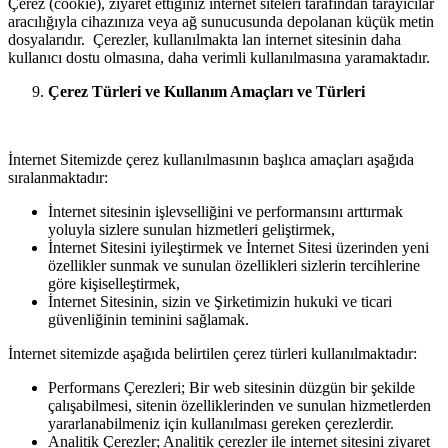
Çerez (cookie), ziyaret ettiğiniz internet siteleri tarafından tarayıcılar
aracılığıyla cihazınıza veya ağ sunucusunda depolanan küçük metin
dosyalarıdır. Çerezler, kullanılmakta lan internet sitesinin daha
kullanıcı dostu olmasına, daha verimli kullanılmasına yaramaktadır.
Çerez Türleri ve Kullanım Amaçları ve Türleri
İnternet Sitemizde çerez kullanılmasının başlıca amaçları aşağıda
sıralanmaktadır:
İnternet sitesinin işlevselliğini ve performansını arttırmak
yoluyla sizlere sunulan hizmetleri geliştirmek,
İnternet Sitesini iyileştirmek ve İnternet Sitesi üzerinden yeni
özellikler sunmak ve sunulan özellikleri sizlerin tercihlerine
göre kişiselleştirmek,
İnternet Sitesinin, sizin ve Şirketimizin hukuki ve ticari
güvenliğinin teminini sağlamak.
İnternet sitemizde aşağıda belirtilen çerez türleri kullanılmaktadır:
Performans Çerezleri; Bir web sitesinin düzgün bir şekilde
çalışabilmesi, sitenin özelliklerinden ve sunulan hizmetlerden
yararlanabilmeniz için kullanılması gereken çerezlerdir.
Analitik Çerezler; Analitik çerezler ile internet sitesini ziyaret