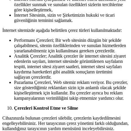
özellikler sunmak ve sunulan özellikleri sizlerin tercihlerine
göre kişiselleştirmek,
İnternet Sitesinin, sizin ve Şirketimizin hukuki ve ticari
güvenliğinin teminini sağlamak.
İnternet sitemizde aşağıda belirtilen çerez türleri kullanılmaktadır:
Performans Çerezleri; Bir web sitesinin düzgün bir şekilde
çalışabilmesi, sitenin özelliklerinden ve sunulan hizmetlerden
yararlanabilmeniz için kullanılması gereken çerezlerdir.
Analitik Çerezler; Analitik çerezler ile internet sitesini ziyaret
edenlerin sayıları, internet sitesinde görüntülenen sayfaların
tespiti, internet sitesi ziyaret saatleri, internet sitesi sayfaları
kaydırma hareketleri gibi analitik sonuçların üretimini
sağlayan çerezlerdir.
Pazarlama Çerezleri, Web sitemiz reklam veriyor. Bu çerezler,
size gösterdiğimiz reklamları sizin için anlamlı olacak şekilde
kişiselleştirmek için kullanılır. Bu çerezler ayrıca bu reklam
kampanyalarının verimliliğini takip etmemize yardımcı olur.
Çerezleri Kontrol Etme ve Silme
Cihazınızda bulunan çerezleri silebilir, çerezlerin kaydedilmesini
engelleyebilirsiniz. Her tarayıcının çerez yönetimi farklı olduğundan,
kullandığınız tarayıcının yardım menüsünü inceleyebilirsiniz.