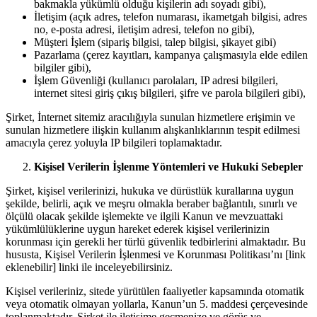
bakmakla yükümlü olduğu kişilerin adı soyadı gibi),
İletişim (açık adres, telefon numarası, ikametgah bilgisi, adres
no, e-posta adresi, iletişim adresi, telefon no gibi),
Müşteri İşlem (sipariş bilgisi, talep bilgisi, şikayet gibi)
Pazarlama (çerez kayıtları, kampanya çalışmasıyla elde edilen
bilgiler gibi),
İşlem Güvenliği (kullanıcı parolaları, IP adresi bilgileri,
internet sitesi giriş çıkış bilgileri, şifre ve parola bilgileri gibi),
Şirket, İnternet sitemiz aracılığıyla sunulan hizmetlere erişimin ve
sunulan hizmetlere ilişkin kullanım alışkanlıklarının tespit edilmesi
amacıyla çerez yoluyla IP bilgileri toplamaktadır.
Kişisel Verilerin İşlenme Yöntemleri ve Hukuki Sebepler
Şirket, kişisel verilerinizi, hukuka ve dürüstlük kurallarına uygun
şekilde, belirli, açık ve meşru olmakla beraber bağlantılı, sınırlı ve
ölçülü olacak şekilde işlemekte ve ilgili Kanun ve mevzuattaki
yükümlülüklerine uygun hareket ederek kişisel verilerinizin
korunması için gerekli her türlü güvenlik tedbirlerini almaktadır. Bu
hususta, Kişisel Verilerin İşlenmesi ve Korunması Politikası’nı [link
eklenebilir] linki ile inceleyebilirsiniz.
Kişisel verileriniz, sitede yürütülen faaliyetler kapsamında otomatik
veya otomatik olmayan yollarla, Kanun’un 5. maddesi çerçevesinde
toplanmaktadır. Şirket ile iletişime geçmenize ve görüş ve