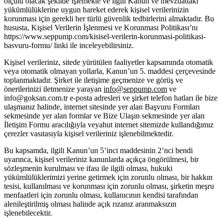
ölçülü olacak şekilde işlemekte ve ilgili Kanun ve mevzuattaki
yükümlülüklerine uygun hareket ederek kişisel verilerinizin
korunması için gerekli her türlü güvenlik tedbirlerini almaktadır. Bu
hususta, Kişisel Verilerin İşlenmesi ve Korunması Politikası’nı
https://www.seppump.com/kisisel-verilerin-korunmasi-politikasi-
basvuru-formu/ linki ile inceleyebilirsiniz.
Kişisel verileriniz, sitede yürütülen faaliyetler kapsamında otomatik
veya otomatik olmayan yollarla, Kanun’un 5. maddesi çerçevesinde
toplanmaktadır. Şirket ile iletişime geçmenize ve görüş ve
önerilerinizi iletmenize yarayan
info@seppump.com
ve
info@goksan.com.tr e-posta adresleri ve şirket telefon hatları ile bize
ulaşmanız halinde, internet sitesinde yer alan Başvuru Formları
sekmesinde yer alan formlar ve Bize Ulaşın sekmesinde yer alan
İletişim Formu aracılığıyla veyahut internet sitemizde kullandığımız
çerezler vasıtasıyla kişisel verileriniz işlenebilmektedir.
Bu kapsamda, ilgili Kanun’un 5’inci maddesinin 2’nci bendi
uyarınca, kişisel verileriniz kanunlarda açıkça öngörülmesi, bir
sözleşmenin kurulması ve ifası ile ilgili olması, hukuki
yükümlülüklerimizi yerine getirmek için zorunlu olması, bir hakkın
tesisi, kullanılması ve korunması için zorunlu olması, şirketin meşru
menfaatleri için zorunlu olması, kullanıcının kendisi tarafından
alenileştirilmiş olması halinde açık rızanız aranmaksızın
işlenebilecektir.