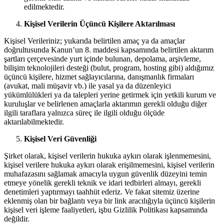
edilmektedir.
Kişisel Verilerin Üçüncü Kişilere Aktarılması
Kişisel Verileriniz; yukarıda belirtilen amaç ya da amaçlar
doğrultusunda Kanun’un 8. maddesi kapsamında belirtilen aktarım
şartları çerçevesinde yurt içinde bulunan, depolama, arşivleme,
bilişim teknolojileri desteği (bulut, program, hosting gibi) aldığımız
üçüncü kişilere, hizmet sağlayıcılarına, danışmanlık firmaları
(avukat, mali müşavir vb.) ile yasal ya da düzenleyici
yükümlülükleri ya da talepleri yerine getirmek için yetkili kurum ve
kuruluşlar ve belirlenen amaçlarla aktarımın gerekli olduğu diğer
ilgili taraflara yalnızca süreç ile ilgili olduğu ölçüde
aktarılabilmektedir.
Kişisel Veri Güvenliği
Şirket olarak, kişisel verilerin hukuka aykırı olarak işlenmemesini,
kişisel verilere hukuka aykırı olarak erişilmemesini, kişisel verilerin
muhafazasını sağlamak amacıyla uygun güvenlik düzeyini temin
etmeye yönelik gerekli teknik ve idari tedbirleri almayı, gerekli
denetimleri yaptırmayı taahhüt ederiz. Ve fakat sitemiz üzerine
eklenmiş olan bir bağlantı veya bir link aracılığıyla üçüncü kişilerin
kişisel veri işleme faaliyetleri, işbu Gizlilik Politikası kapsamında
değildir.