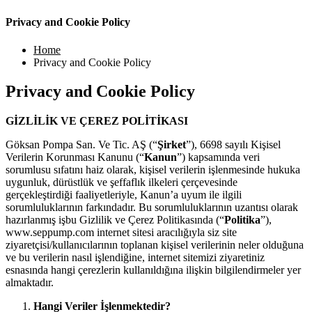
Privacy and Cookie Policy
Home
Privacy and Cookie Policy
Privacy and Cookie Policy
GİZLİLİK VE ÇEREZ POLİTİKASI
Göksan Pompa San. Ve Tic. AŞ (“
Şirket
”), 6698 sayılı Kişisel
Verilerin Korunması Kanunu (“
Kanun
”) kapsamında veri
sorumlusu sıfatını haiz olarak, kişisel verilerin işlenmesinde hukuka
uygunluk, dürüstlük ve şeffaflık ilkeleri çerçevesinde
gerçekleştirdiği faaliyetleriyle, Kanun’a uyum ile ilgili
sorumluluklarının farkındadır. Bu sorumluluklarının uzantısı olarak
hazırlanmış işbu Gizlilik ve Çerez Politikasında (“
Politika
”),
www.seppump.com internet sitesi aracılığıyla siz site
ziyaretçisi/kullanıcılarının toplanan kişisel verilerinin neler olduğuna
ve bu verilerin nasıl işlendiğine, internet sitemizi ziyaretiniz
esnasında hangi çerezlerin kullanıldığına ilişkin bilgilendirmeler yer
almaktadır.
Hangi Veriler İşlenmektedir?