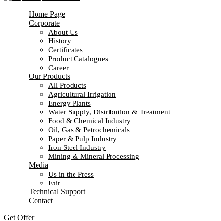
Home Page
Corporate
About Us
History
Certificates
Product Catalogues
Career
Our Products
All Products
Agricultural Irrigation
Energy Plants
Water Supply, Distribution & Treatment
Food & Chemical Industry
Oil, Gas & Petrochemicals
Paper & Pulp Industry
Iron Steel Industry
Mining & Mineral Processing
Media
Us in the Press
Fair
Technical Support
Contact
Get Offer