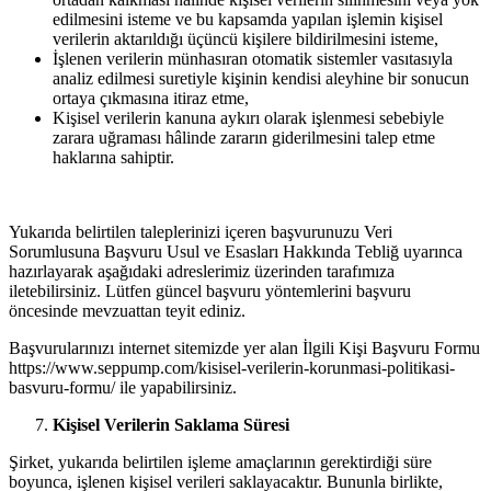
edilmesini isteme ve bu kapsamda yapılan işlemin kişisel
verilerin aktarıldığı üçüncü kişilere bildirilmesini isteme,
İşlenen verilerin münhasıran otomatik sistemler vasıtasıyla
analiz edilmesi suretiyle kişinin kendisi aleyhine bir sonucun
ortaya çıkmasına itiraz etme,
Kişisel verilerin kanuna aykırı olarak işlenmesi sebebiyle
zarara uğraması hâlinde zararın giderilmesini talep etme
haklarına sahiptir.
Yukarıda belirtilen taleplerinizi içeren başvurunuzu Veri
Sorumlusuna Başvuru Usul ve Esasları Hakkında Tebliğ uyarınca
hazırlayarak aşağıdaki adreslerimiz üzerinden tarafımıza
iletebilirsiniz. Lütfen güncel başvuru yöntemlerini başvuru
öncesinde mevzuattan teyit ediniz.
Başvurularınızı internet sitemizde yer alan İlgili Kişi Başvuru Formu
https://www.seppump.com/kisisel-verilerin-korunmasi-politikasi-
basvuru-formu/ ile yapabilirsiniz.
Kişisel Verilerin Saklama Süresi
Şirket, yukarıda belirtilen işleme amaçlarının gerektirdiği süre
boyunca, işlenen kişisel verileri saklayacaktır. Bununla birlikte,