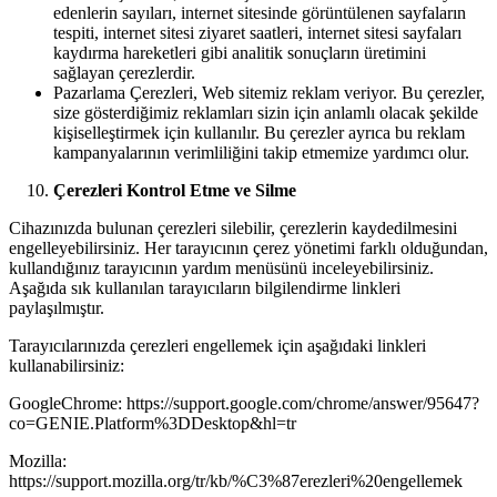
edenlerin sayıları, internet sitesinde görüntülenen sayfaların
tespiti, internet sitesi ziyaret saatleri, internet sitesi sayfaları
kaydırma hareketleri gibi analitik sonuçların üretimini
sağlayan çerezlerdir.
Pazarlama Çerezleri, Web sitemiz reklam veriyor. Bu çerezler,
size gösterdiğimiz reklamları sizin için anlamlı olacak şekilde
kişiselleştirmek için kullanılır. Bu çerezler ayrıca bu reklam
kampanyalarının verimliliğini takip etmemize yardımcı olur.
Çerezleri Kontrol Etme ve Silme
Cihazınızda bulunan çerezleri silebilir, çerezlerin kaydedilmesini
engelleyebilirsiniz. Her tarayıcının çerez yönetimi farklı olduğundan,
kullandığınız tarayıcının yardım menüsünü inceleyebilirsiniz.
Aşağıda sık kullanılan tarayıcıların bilgilendirme linkleri
paylaşılmıştır.
Tarayıcılarınızda çerezleri engellemek için aşağıdaki linkleri
kullanabilirsiniz:
GoogleChrome: https://support.google.com/chrome/answer/95647?
co=GENIE.Platform%3DDesktop&hl=tr
Mozilla:
https://support.mozilla.org/tr/kb/%C3%87erezleri%20engellemek