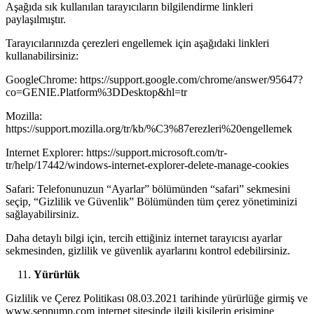
Aşağıda sık kullanılan tarayıcıların bilgilendirme linkleri
paylaşılmıştır.
Tarayıcılarınızda çerezleri engellemek için aşağıdaki linkleri
kullanabilirsiniz:
GoogleChrome: https://support.google.com/chrome/answer/95647?
co=GENIE.Platform%3DDesktop&hl=tr
Mozilla:
https://support.mozilla.org/tr/kb/%C3%87erezleri%20engellemek
Internet Explorer: https://support.microsoft.com/tr-
tr/help/17442/windows-internet-explorer-delete-manage-cookies
Safari: Telefonunuzun “Ayarlar” bölümünden “safari” sekmesini
seçip, “Gizlilik ve Güvenlik” Bölümünden tüm çerez yönetiminizi
sağlayabilirsiniz.
Daha detaylı bilgi için, tercih ettiğiniz internet tarayıcısı ayarlar
sekmesinden, gizlilik ve güvenlik ayarlarını kontrol edebilirsiniz.
Yürürlük
Gizlilik ve Çerez Politikası 08.03.2021 tarihinde yürürlüğe girmiş ve
www.seppump.com
internet sitesinde ilgili kişilerin erişimine