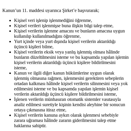
Kanun’un 11. maddesi uyarınca Şirket’e başvurarak;
Kişisel veri işlenip işlenmediğini öğrenme,
Kişisel verileri işlenmişse buna ilişkin bilgi talep etme,
Kişisel verilerin işlenme amacını ve bunların amacına uygun
kullanılıp kullanılmadığını öğrenme,
Yurt içinde veya yurt dışında kişisel verilerin aktarıldığı
üçüncü kişileri bilme,
Kişisel verilerin eksik veya yanlış işlenmiş olması hâlinde
bunların düzeltilmesini isteme ve bu kapsamda yapılan işlemin
kişisel verilerin aktarıldığı üçüncü kişilere bildirilmesini
isteme,
Kanun ve ilgili diğer kanun hükümlerine uygun olarak
işlenmiş olmasına rağmen, işlenmesini gerektiren sebeplerin
ortadan kalkması hâlinde kişisel verilerin silinmesini veya yok
edilmesini isteme ve bu kapsamda yapılan işlemin kişisel
verilerin aktarıldığı üçüncü kişilere bildirilmesini isteme,
İşlenen verilerin münhasıran otomatik sistemler vasıtasıyla
analiz edilmesi suretiyle kişinin kendisi aleyhine bir sonucun
ortaya çıkmasına itiraz etme,
Kişisel verilerin kanuna aykırı olarak işlenmesi sebebiyle
zarara uğraması hâlinde zararın giderilmesini talep etme
haklarına sahiptir.