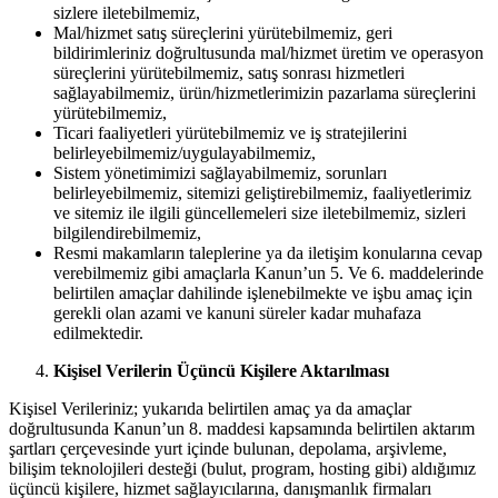
sizlere iletebilmemiz,
Mal/hizmet satış süreçlerini yürütebilmemiz, geri
bildirimleriniz doğrultusunda mal/hizmet üretim ve operasyon
süreçlerini yürütebilmemiz, satış sonrası hizmetleri
sağlayabilmemiz, ürün/hizmetlerimizin pazarlama süreçlerini
yürütebilmemiz,
Ticari faaliyetleri yürütebilmemiz ve iş stratejilerini
belirleyebilmemiz/uygulayabilmemiz,
Sistem yönetimimizi sağlayabilmemiz, sorunları
belirleyebilmemiz, sitemizi geliştirebilmemiz, faaliyetlerimiz
ve sitemiz ile ilgili güncellemeleri size iletebilmemiz, sizleri
bilgilendirebilmemiz,
Resmi makamların taleplerine ya da iletişim konularına cevap
verebilmemiz gibi amaçlarla Kanun’un 5. Ve 6. maddelerinde
belirtilen amaçlar dahilinde işlenebilmekte ve işbu amaç için
gerekli olan azami ve kanuni süreler kadar muhafaza
edilmektedir.
Kişisel Verilerin Üçüncü Kişilere Aktarılması
Kişisel Verileriniz; yukarıda belirtilen amaç ya da amaçlar
doğrultusunda Kanun’un 8. maddesi kapsamında belirtilen aktarım
şartları çerçevesinde yurt içinde bulunan, depolama, arşivleme,
bilişim teknolojileri desteği (bulut, program, hosting gibi) aldığımız
üçüncü kişilere, hizmet sağlayıcılarına, danışmanlık firmaları