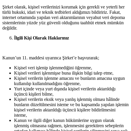
Şirket olarak, kişisel verilerinizi korumak için gerekli ve yeterli her
türlü hukuki, idari ve teknik tedbirleri aldığımızı bildiririz. Fakat,
internet ortamında yapılan veri aktarımlarının veyahut veri depoma
sistemlerinin yüzde yüz güvenli olduğunu taahhüt etmek mümkün
değildir.
İlgili Kişi Olarak Haklarınız
Kanun’un 11. maddesi uyarınca Şirket’e başvurarak;
Kişisel veri işlenip işlenmediğini öğrenme,
Kişisel verileri işlenmişse buna ilişkin bilgi talep etme,
Kişisel verilerin işlenme amacını ve bunların amacına uygun
kullanılıp kullanılmadığını öğrenme,
Yurt içinde veya yurt dışında kişisel verilerin aktarıldığı
üçüncü kişileri bilme,
Kişisel verilerin eksik veya yanlış işlenmiş olması hâlinde
bunların düzeltilmesini isteme ve bu kapsamda yapılan işlemin
kişisel verilerin aktarıldığı üçüncü kişilere bildirilmesini
isteme,
Kanun ve ilgili diğer kanun hükümlerine uygun olarak
işlenmiş olmasına rağmen, işlenmesini gerektiren sebeplerin
ortadan kalkması hâlinde kişisel verilerin silinmesini veya yok