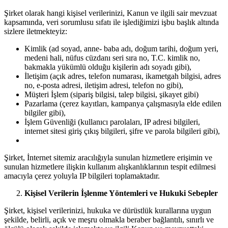
Şirket olarak hangi kişisel verilerinizi, Kanun ve ilgili sair mevzuat
kapsamında, veri sorumlusu sıfatı ile işlediğimizi işbu başlık altında
sizlere iletmekteyiz:
Kimlik (ad soyad, anne- baba adı, doğum tarihi, doğum yeri,
medeni hali, nüfus cüzdanı seri sıra no, T.C. kimlik no,
bakmakla yükümlü olduğu kişilerin adı soyadı gibi),
İletişim (açık adres, telefon numarası, ikametgah bilgisi, adres
no, e-posta adresi, iletişim adresi, telefon no gibi),
Müşteri İşlem (sipariş bilgisi, talep bilgisi, şikayet gibi)
Pazarlama (çerez kayıtları, kampanya çalışmasıyla elde edilen
bilgiler gibi),
İşlem Güvenliği (kullanıcı parolaları, IP adresi bilgileri,
internet sitesi giriş çıkış bilgileri, şifre ve parola bilgileri gibi),
Şirket, İnternet sitemiz aracılığıyla sunulan hizmetlere erişimin ve
sunulan hizmetlere ilişkin kullanım alışkanlıklarının tespit edilmesi
amacıyla çerez yoluyla IP bilgileri toplamaktadır.
Kişisel Verilerin İşlenme Yöntemleri ve Hukuki Sebepler
Şirket, kişisel verilerinizi, hukuka ve dürüstlük kurallarına uygun
şekilde, belirli, açık ve meşru olmakla beraber bağlantılı, sınırlı ve