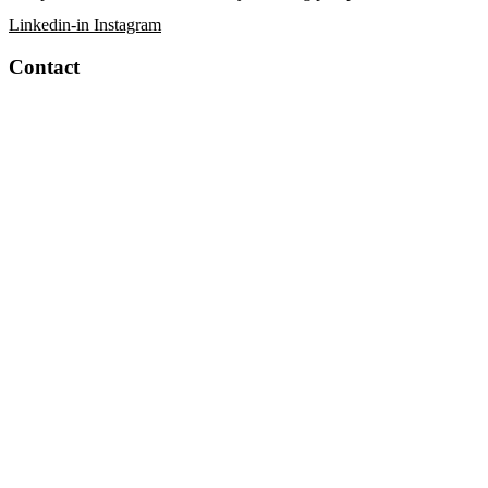
Linkedin-in
Instagram
Contact
+90 232 376 74 28
info@seppump.com
info@goksan.com.tr
Atatürk Organize Sanayi Bölgesi, 10014 Sk. No:7 Çiğli-İzmir-
Türkiye
Agreements
Privacy and Cookie Policy
Employee Candidate Clarification Text
Personal Data Protection Policy Application Form
Personal Data Storage and Destruction Policy