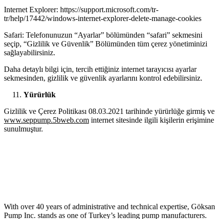
Internet Explorer: https://support.microsoft.com/tr-
tr/help/17442/windows-internet-explorer-delete-manage-cookies
Safari: Telefonunuzun “Ayarlar” bölümünden “safari” sekmesini
seçip, “Gizlilik ve Güvenlik” Bölümünden tüm çerez yönetiminizi
sağlayabilirsiniz.
Daha detaylı bilgi için, tercih ettiğiniz internet tarayıcısı ayarlar
sekmesinden, gizlilik ve güvenlik ayarlarını kontrol edebilirsiniz.
Yürürlük
Gizlilik ve Çerez Politikası 08.03.2021 tarihinde yürürlüğe girmiş ve
www.seppump.5bweb.com
internet sitesinde ilgili kişilerin erişimine
sunulmuştur.
With over 40 years of administrative and technical expertise, Göksan
Pump Inc. stands as one of Turkey’s leading pump manufacturers.