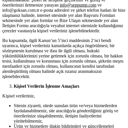
önerilerinizi iletmenize yarayan
info@seppump.com
ve
info@goksan.com.tr e-posta adresleri ve şirket telefon hatları ile bize
ulaşmanız halinde, internet sitesinde yer alan Başvuru Formları
sekmesinde yer alan formlar ve Bize Ulaşın sekmesinde yer alan
İletişim Formu aracılığıyla veyahut internet sitemizde kullandığımız
çerezler vasıtasıyla kişisel verileriniz işlenebilmektedir.
Bu kapsamda, ilgili Kanun’un 5’inci maddesinin 2’nci bendi
uyarınca, kişisel verileriniz kanunlarda açıkça öngörülmesi, bir
sözleşmenin kurulması ve ifası ile ilgili olması, hukuki
yükümlülüklerimizi yerine getirmek için zorunlu olması, bir hakkın
tesisi, kullanılması ve korunması için zorunlu olması, şirketin meşru
menfaatleri için zorunlu olması, kullanıcının kendisi tarafından
alenileştirilmiş olması halinde açık rızanız aranmaksızın
işlenebilecektir.
Kişisel Verilerin İşlenme Amaçları
Kişisel verileriniz,
Sitenin ziyareti, sitede sunulan ürün ve/veya hizmetlerden
faydalanabilmeniz, site aracılığıyla gönderdiğiniz görüş ve
önerilerinize ulaşabilmemiz, iletişim faaliyetlerini
yürütebilmemiz,
Ürün ve hizmetlere ilişkin bildirimleri ve güncellemeleri