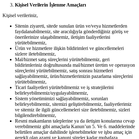
Kişisel Verilerin İşlenme Amaçları
Kişisel verileriniz,
Sitenin ziyareti, sitede sunulan ürün ve/veya hizmetlerden
faydalanabilmeniz, site aracılığıyla gönderdiğiniz görüş ve
önerilerinize ulaşabilmemiz, iletişim faaliyetlerini
yürütebilmemiz,
Ürün ve hizmetlere ilişkin bildirimleri ve güncellemeleri
sizlere iletebilmemiz,
Mal/hizmet satış süreçlerini yürütebilmemiz, geri
bildirimleriniz doğrultusunda mal/hizmet üretim ve operasyon
süreçlerini yürütebilmemiz, satış sonrası hizmetleri
sağlayabilmemiz, ürün/hizmetlerimizin pazarlama süreçlerini
yürütebilmemiz,
Ticari faaliyetleri yürütebilmemiz ve iş stratejilerini
belirleyebilmemiz/uygulayabilmemiz,
Sistem yönetimimizi sağlayabilmemiz, sorunları
belirleyebilmemiz, sitemizi geliştirebilmemiz, faaliyetlerimiz
ve sitemiz ile ilgili güncellemeleri size iletebilmemiz, sizleri
bilgilendirebilmemiz,
Resmi makamların taleplerine ya da iletişim konularına cevap
verebilmemiz gibi amaçlarla Kanun’un 5. Ve 6. maddelerinde
belirtilen amaçlar dahilinde işlenebilmekte ve işbu amaç için
gerekli olan azami ve kanuni süreler kadar muhafaza